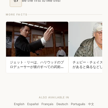
Be the first to like this!
MORE FACTS
ジェット・リーは、ハリウッドのプ
チェビー・チェイスは
ロデューサーが彼のすべての武術の
があると偽るなどして
動きをデジタルライブラリに記録・
れた
コピーし、権利をすべて彼らに渡す
ことを望んだため、『マトリック
ス・リローデッド』の役を辞退し
た。
ALSO AVAILABLE IN
English
·
Español
·
Français
·
Deutsch
·
Português
·
中文