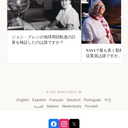
ジョン・グレンの地球周回軌道の計
算を検証したのは誰ですか？
NASAで最も長く勤務
従業員は誰ですか。
ALSO AVAILABLE IN
English
·
Español
·
Français
·
Deutsch
·
Português
·
中文
·
العربية
·
Italiano
·
Nederlands
·
Русский
𝕏