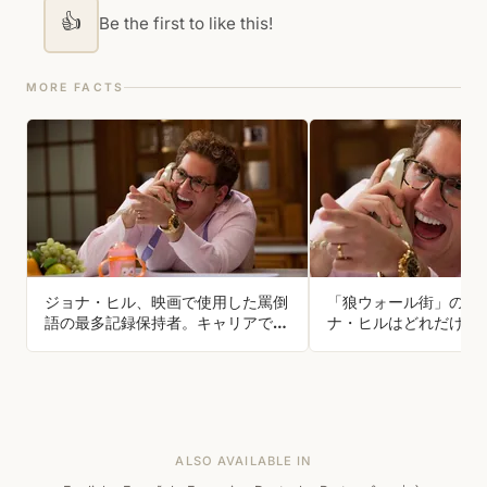
👍
Be the first to like this!
MORE FACTS
ジョナ・ヒル、映画で使用した罵倒
「狼ウォール街」の製
語の最多記録保持者。キャリアで
ナ・ヒルはどれだけの
376語、主に『スーパーバッド』と
のか？
『ウルフ・オブ・ウォールストリー
ト』で使用
ALSO AVAILABLE IN