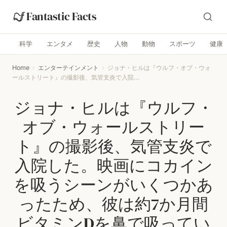
Fantastic Facts
科学
エンタメ
歴史
人物
動物
スポーツ
健康
Home
›
エンターテインメント
›
ジョナ・ヒルは『ウルフ・オブ・ウォ
ールストリート』の撮影後、気管支炎で入院...
ジョナ・ヒルは『ウルフ・
オブ・ウォールストリー
ト』の撮影後、気管支炎で
入院した。映画にコカイン
を吸うシーンがいくつかあ
ったため、彼は約7か月間
ビタミンDを鼻で吸ってい