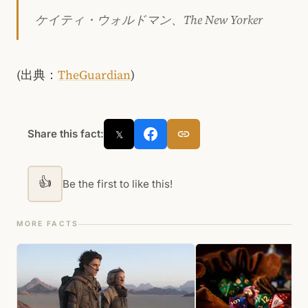
ケイティ・ウォルドマン、The New Yorker
(出典：
TheGuardian
)
Share this fact:
𝕏
👍
Be the first to like this!
MORE FACTS