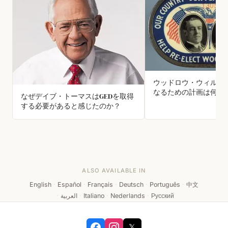
ウッドロウ・ウィルソ
なるための計画は何で
なぜデイブ・トーマスはGEDを取得
する必要があると感じたのか？
ALSO AVAILABLE IN
English
·
Español
·
Français
·
Deutsch
·
Português
·
中文
·
العربية
·
Italiano
·
Nederlands
·
Русский
𝕏