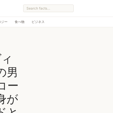
ロジー
食べ物
ビジネス
ヴィ
の男
コー
身が
ドと