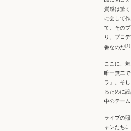
質感は驚く
に会して作
て、そのプ
り、プロデ
[1]
番なのだ
ここに、魅
唯一無二で
ラ」。そし
るために設
中のテーム
ライブの照
ャンたちに