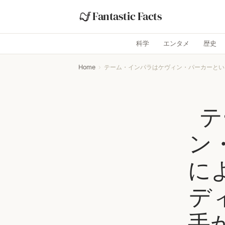
Fantastic Facts
科学
エンタメ
歴史
Home
›
テーム・インパラはケヴィン・パーカーという
テ
ン
に
デ
手