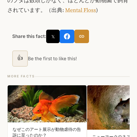
のブタは数頭しかなく、ほとんどが動物園で飼育
されています。（出典:
Mental Floss
)
Share this fact:
𝕏
👍
Be the first to like this!
MORE FACTS
なぜこのアート展示が動物虐待の告
訴に至ったのか？
ニューヨークのネズミ