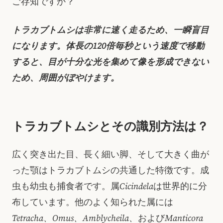
ご存知ですか？
トラカブトムシは非常に速く走るため、一瞬盲目
になります。体長の120倍毎秒という速度で移動
すると、目が十分な光を集めて像を形成できない
ため、周囲がぼやけます。
トラカブトムシとその識別方法は？
広く突き出た目、長く細い脚、そして大きく曲が
った顎はトラカブトムシの共通した特徴です。成
虫も幼虫も捕食者です。属
Cicindela
は世界的に分
布しています。他のよく知られた属には
Tetracha、Omus、Amblycheila、
および
Manticora