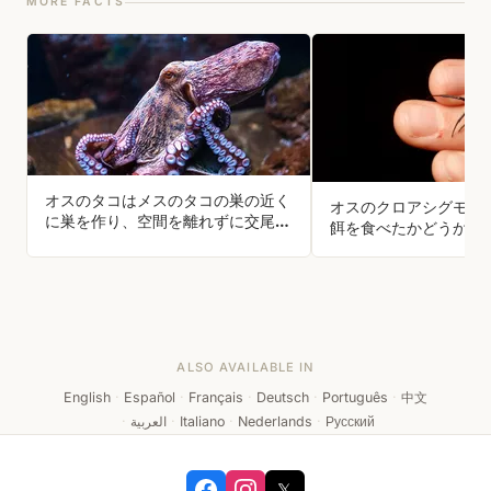
MORE FACTS
オスのタコはメスのタコの巣の近く
オスのクロアシグモは
に巣を作り、空間を離れずに交尾で
餌を食べたかどうかで
きる。交尾腕を伸ばすことで可能に
ぶ。自分が食べられる
なる。
だ。
ALSO AVAILABLE IN
English
·
Español
·
Français
·
Deutsch
·
Português
·
中文
·
العربية
·
Italiano
·
Nederlands
·
Русский
𝕏