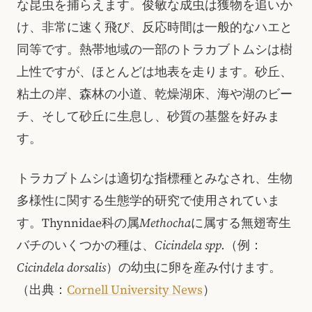
な昆虫を捕らえます。俊敏な成虫は獲物を追いか
け、非常に速く飛び、反応時間は一般的なハエと
同等です。熱帯地域の一部のトラカブトムシは樹
上性ですが、ほとんどは地表を走ります。砂丘、
粘土の岸、森林の小道、乾燥湖床、海や湖のビー
チ、そして砂丘に生息し、砂質の基盤を好みま
す。
トラカブトムシは適切な指標種とみなされ、生物
多様性に関する生態学的研究で使用されていま
す。Thynnidae科の属
Methocha
に属する無翅寄生
バチのいくつかの種は、
Cicindela spp.
（例：
Cicindela dorsalis
）の幼虫に卵を産み付けます。
（出典：
Cornell University News
）