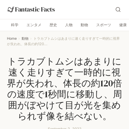
Fantastic Facts
科学
エンタメ
歴史
人物
動物
スポーツ
健康
Home
›
動物
›
トラカブトムシはあまりに速く走りすぎて一時的に視界
が失われ、体長の約120...
トラカブトムシはあまりに
速く走りすぎて一時的に視
界が失われ、体長の約120倍
の速度で1秒間に移動し、周
囲がぼやけて目が光を集め
られず像を結べない。
September 2, 2022