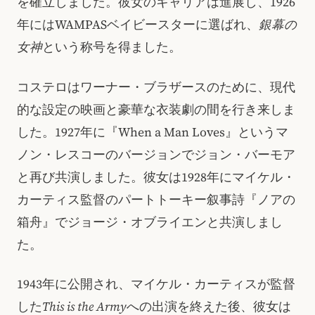
を確立しました。彼女のキャリアは進展し、1926
年にはWAMPASベイビースターに選ばれ、
銀幕の
女神
という称号を得ました。
コステロはワーナー・ブラザースのために、現代
的な設定の映画と豪華な衣装劇の間を行き来しま
した。1927年に『When a Man Loves』というマ
ノン・レスコーのバージョンでジョン・バーモア
と再び共演しました。彼女は1928年にマイケル・
カーティス監督のパートトーキー叙事詩『ノアの
箱舟』でジョージ・オブライエンと共演しまし
た。
1943年に公開され、マイケル・カーティスが監督
した
This is the Army
への出演を終えた後、彼女は