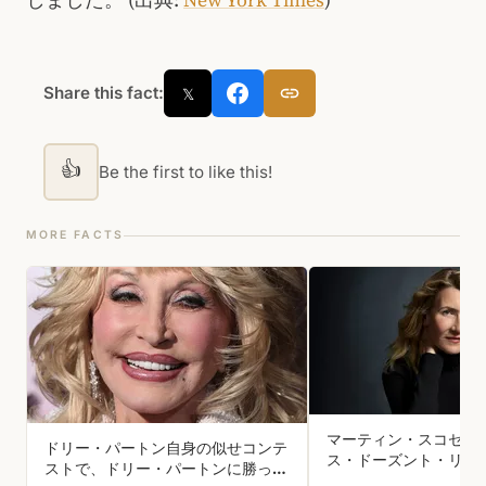
しました。 (出典:
New York Times
)
Share this fact:
𝕏
👍
Be the first to like this!
MORE FACTS
マーティン・スコセッ
ドリー・パートン自身の似せコンテ
ス・ドーズント・リブ
ストで、ドリー・パートンに勝った
モア』のセットでロー