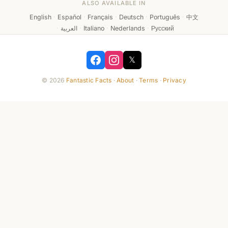
ALSO AVAILABLE IN
English
·
Español
·
Français
·
Deutsch
·
Português
·
中文
·
العربية
·
Italiano
·
Nederlands
·
Русский
𝕏
© 2026
Fantastic Facts
·
About
·
Terms
·
Privacy