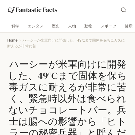
Fantastic Facts
科学
エンタメ
歴史
人物
動物
スポーツ
健康
Home
›
ハーシーが米軍向けに開発した、49℃まで固体を保ち毒ガスに
耐えるが非常に苦...
ハーシーが米軍向けに開発
した、49℃まで固体を保ち
毒ガスに耐えるが非常に苦
く、緊急時以外は食べられ
ないチョコレートバー。兵
士は腸への影響から「ヒト
ラーの秘密兵器」と呼んだ