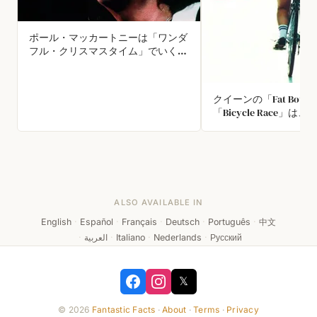
ポール・マッカートニーは「ワンダ
フル・クリスマスタイム」でいくら
稼いだ？
クイーンの「Fat Bottom
「Bicycle Race」は
ングルとして同時にリ
互いに言及しています。
Bottom Girls』の
リーは「自転車に乗っ
叫びます。一方『Bicycl
「ふくよかな女性たち
ALSO AVAILABLE IN
ている」と歌詞で応え
English
·
Español
·
Français
·
Deutsch
·
Português
·
中文
·
العربية
·
Italiano
·
Nederlands
·
Русский
𝕏
© 2026
Fantastic Facts
·
About
·
Terms
·
Privacy