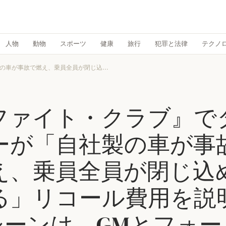
人物
動物
スポーツ
健康
旅行
犯罪と法律
テクノ
車が事故で燃え、乗員全員が閉じ込...
ファイト・クラブ』で
ーが「自社製の車が事
え、乗員全員が閉じ込
る」リコール費用を説
シーンは、GMとフォー