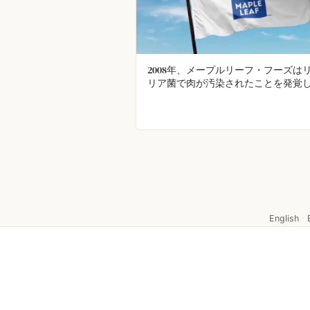
2008年、メープルリーフ・フーズは
リア菌で肉が汚染されたことを発覚
蔽せずにCEOがテレビで災害の責任
め、謝罪し、2,000万ドル相当の食品
ールした。
English
·