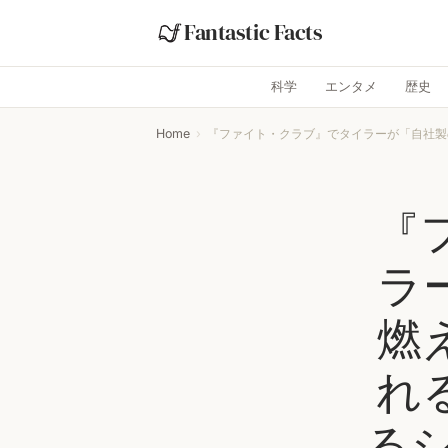
Fantastic Facts
科学
エンタメ
歴史
Home
›
『ファイト・クラブ』でタイラーが「自社製の
『
ラ
燃
れ
る