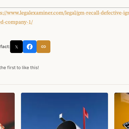
s://www.legalexaminer.com/legal/gm-recall-defective-ign
ed-company-1/
 fact:
𝕏
he first to like this!