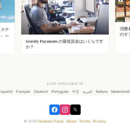
消費
リステ
のギ
し、隠
ック
を認
Gravity Payments の最低賃金はいくらです
40
をリコ
か？
ALSO AVAILABLE IN
Español
·
Français
·
Deutsch
·
Português
·
中文
·
العربية
·
Italiano
·
Nederland
𝕏
© 2026
Fantastic Facts
·
About
·
Terms
·
Privacy