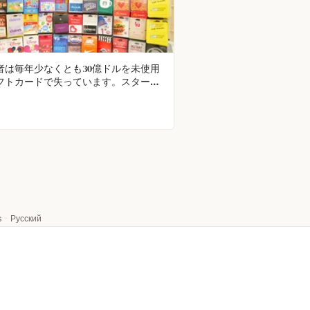
者は毎年少なくとも30億ドルを未使用
フトカードで失っています。スターバ
スのみで未使用のギフトカードが1億
00万ドル記録されています。
s
·
Русский