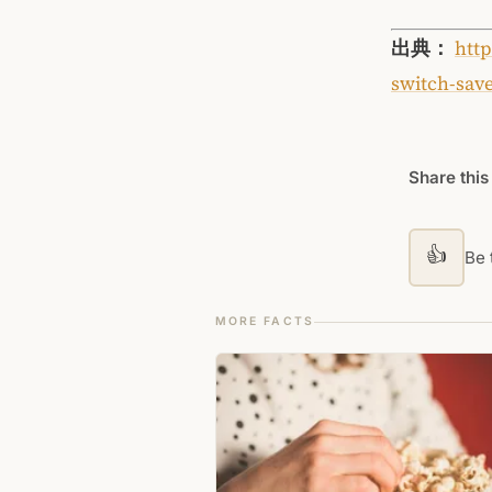
出典：
http
switch-sav
Share this
👍
Be t
MORE FACTS