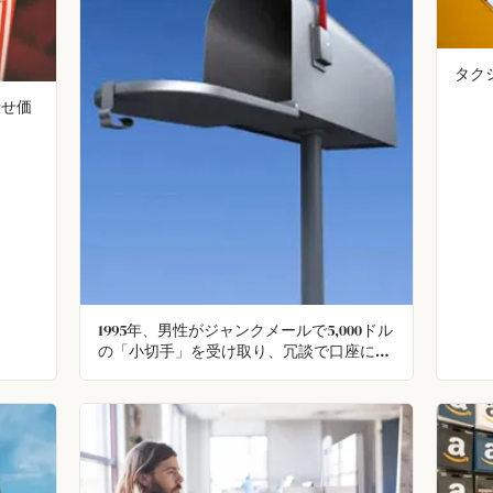
タク
乗せ価
1995年、男性がジャンクメールで5,000ドル
の「小切手」を受け取り、冗談で口座に入
金した。その「小切手」は法的要件をすべ
て満たし、現金化された。