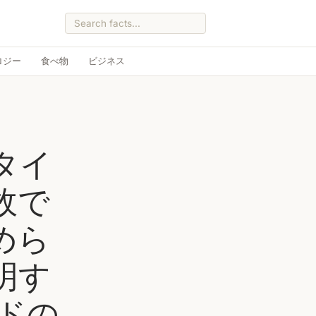
ロジー
食べ物
ビジネス
タイ
故で
めら
明す
ドの