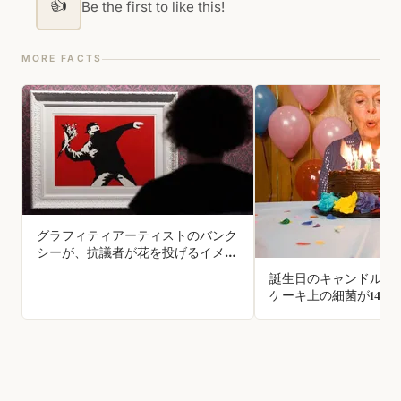
👍
Be the first to like this!
MORE FACTS
グラフィティアーティストのバンク
シーが、抗議者が花を投げるイメー
ジの商標登録を試みたが、販売意図
誕生日のキャンドルを
がないとして商標局に却下された。
ケーキ上の細菌が1400
判決では彼の著書から「著作権は負
す。
け犬のためのもの」という引用が使
われた。