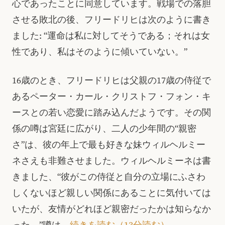
心であったことに同意しています。戦場での落胆
させる敗北の後、フリードリヒは次のように書き
ました: “運命は私に対してそうである；それは女
性であり、私はそのように傾いていない。”
16歳のとき、フリードリヒは父親の17歳の侍従で
あるペーター・カール・クリストフ・フォン・キ
ースとの若い恋愛に踏み込んだようです。その関
係の噂は宮廷に広がり、二人の少年間の“親密
さ”は、彼の年上で最も好きな妹ウィルヘルミー
ネさえも非難させました。ウィルヘルミーネは書
きました、“彼がこの侍従と自分の立場にふさわ
しくないほど親しい関係にあることに気付いては
いたが、友情がどれほど親密だったかは知らなか
った。”噂は…
続きを読む（13分読む）