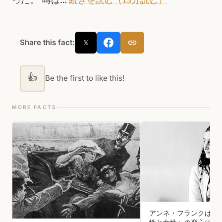
Share this fact:
𝕏
👍
Be the first to like this!
MORE FACTS
アンネ・フランクは両