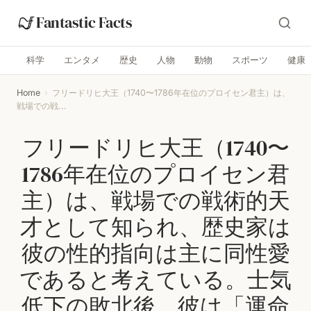
Fantastic Facts
科学
エンタメ
歴史
人物
動物
スポーツ
健康
Home
›
フリードリヒ大王（1740〜1786年在位のプロイセン君主）は、
戦場での戦...
フリードリヒ大王（1740〜
1786年在位のプロイセン君
主）は、戦場での戦術的天
才として知られ、歴史家は
彼の性的指向は主に同性愛
であると考えている。士気
低下の敗北後、彼は「運命