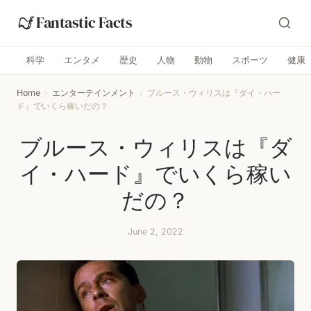
Fantastic Facts
科学
エンタメ
歴史
人物
動物
スポーツ
健康
Home
›
エンターテインメント
›
ブルース・ウィリスは『ダイ・ハー
ド』でいくら稼いだの？
ブルース・ウィリスは『ダ
イ・ハード』でいくら稼い
だの？
June 2, 2022