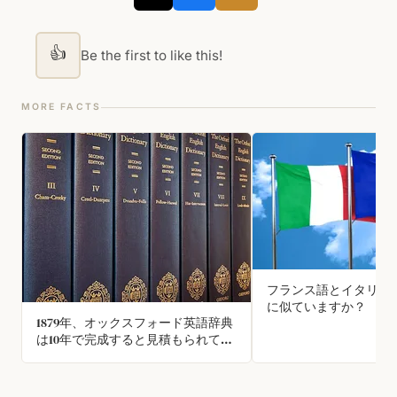
👍
Be the first to like this!
MORE FACTS
フランス語とイタリア
に似ていますか？
1879年、オックスフォード英語辞典
は10年で完成すると見積もられてい
たが、5年かけても到達したのは
「Ant」までだった。読者に協力を
呼びかける“クラウドソーシング”を