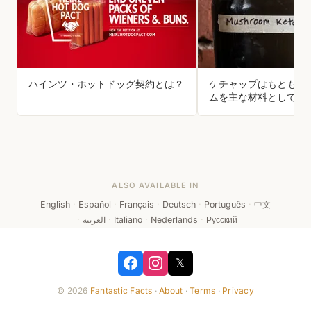
ハインツ・ホットドッグ契約とは？
ケチャップはもともと
ムを主な材料として作
ではなかった。
ALSO AVAILABLE IN
English
·
Español
·
Français
·
Deutsch
·
Português
·
中文
·
العربية
·
Italiano
·
Nederlands
·
Русский
𝕏
© 2026
Fantastic Facts
·
About
·
Terms
·
Privacy