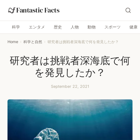
Fantastic Facts
科学
エンタメ
歴史
人物
動物
スポーツ
健康
Home
›
科学と自然
›
研究者は挑戦者深海底で何を発見したか？
研究者は挑戦者深海底で何
を発見したか？
September 22, 2021