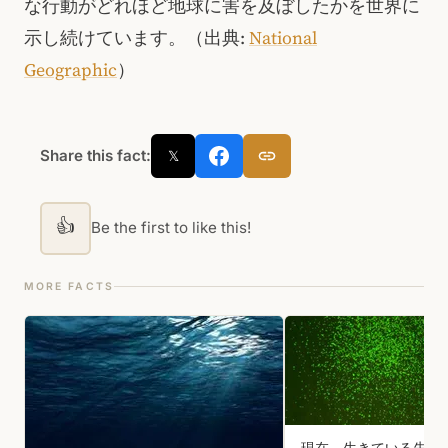
な行動がどれほど地球に害を及ぼしたかを世界に
示し続けています。（出典:
National
Geographic
）
Share this fact:
𝕏
👍
Be the first to like this!
MORE FACTS
現在、生きている先史