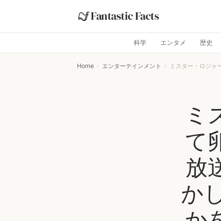
Fantastic Facts
科学
エンタメ
歴史
Home
›
エンターテインメント
›
ミスター・ロジャー
ミ
て
放
か
か