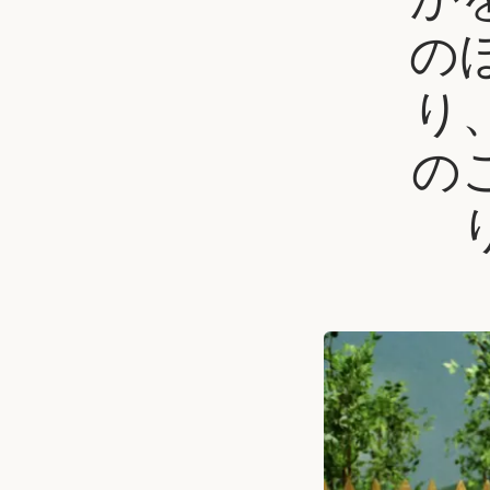
の
り
の