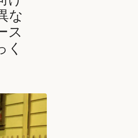
異な
ース
っく
。