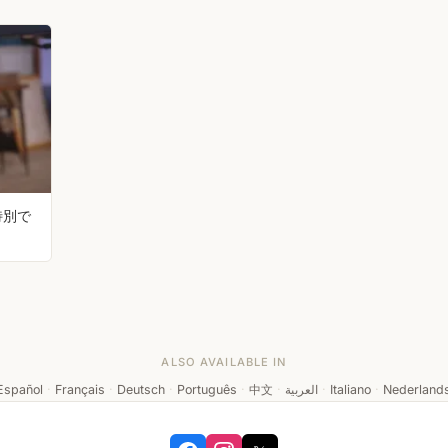
特別で
ALSO AVAILABLE IN
Español
·
Français
·
Deutsch
·
Português
·
中文
·
العربية
·
Italiano
·
Nederland