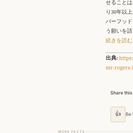
せることは
り30年以
バーフッド
う願いを語
続きを読む
出典:
https
mr-rogers-i
Share this
👍
Be t
MORE FACTS