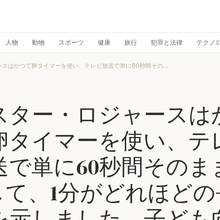
人物
動物
スポーツ
健康
旅行
犯罪と法律
テクノ
スはかつて卵タイマーを使い、テレビ放送で単に60秒間その...
スター・ロジャースは
卵タイマーを使い、テ
送で単に60秒間そのま
して、1分がどれほどの
を示しました。子ども