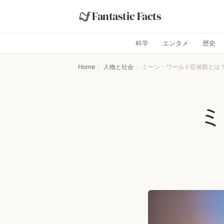
Fantastic Facts
科学
エンタメ
歴史
Home
›
人物と社会
›
ミーン・ワールド症候群とは
ミ