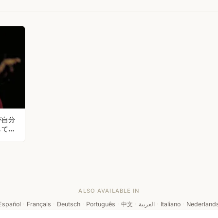
が自分
してい
ALSO AVAILABLE IN
Español
·
Français
·
Deutsch
·
Português
·
中文
·
العربية
·
Italiano
·
Nederland