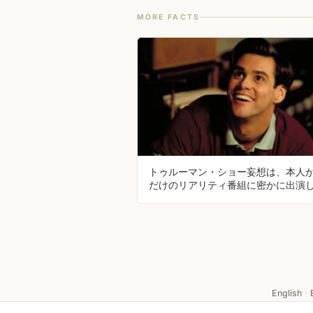
MORE FACTS
トゥルーマン・ショー妄想は、本人
だけのリアリティ番組に密かに出演
ると信じ込む精神病の一種です
English
·