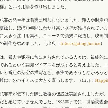
群」という用語を作り出しました。
犯罪の発生率は着実に増加していました。殺人や財産犯
蔓延し、ほぼ10年間にわたり高い水準が維持されてい
に大きな注目を集め、ニュースで頻繁に報道し、映画制
の制作を始めました。（出典：
Interrogating Justice
）
は、暴力や犯罪に常にさらされている人々は、最終的に
であるという認知バイアスを形成すると考えました。ニ
レビ番組の架空の描写など、事実であろうとなかろうと
報はこのバイアスに大きく寄与します。（出典：
Happif
代に犯罪率が低下した際に教授の仮説は実証されましたが
だと感じていませんでした。1993年までに、世論調査