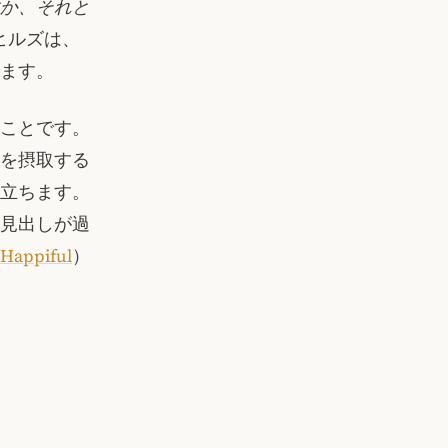
か、それと
ヒルズは、
ます。
ことです。
を摂取する
立ちます。
見出しが過
Happiful
）