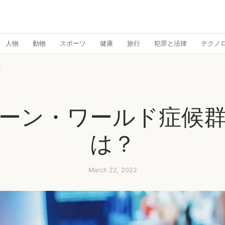
人物
動物
スポーツ
健康
旅行
犯罪と法律
テクノ
？
ーン・ワールド症候
は？
March 22, 2022