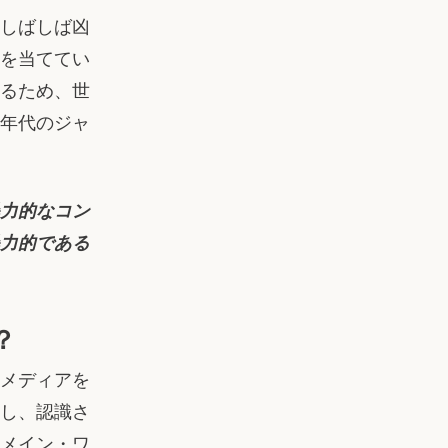
しばしば凶
を当ててい
るため、世
0年代のジャ
力的なコン
力的である
？
メディアを
し、認識さ
メイン・ワ