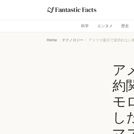
Fantastic Facts
科学
エンタメ
歴史
Home
›
テクノロジー
›
アメリカ最古で途切れない条
ア
約
モ
し
マ