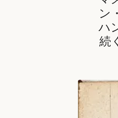
ン
ハ
続