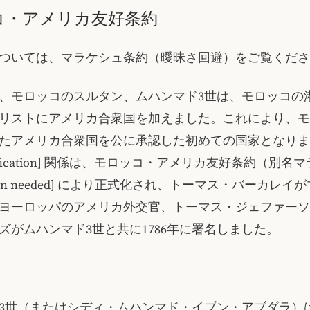
コ・アメリカ友好条約
ついては、マラケシュ条約（曖昧さ回避）をご覧くださ
12月、モロッコのスルタン、ムハンマド3世は、モロッコの
リストにアメリカ合衆国を加えました。これにより、モ
たアメリカ合衆国を公に承認した初めての国家となりま
 verification] 関係は、モロッコ・アメリカ友好条約（別
ation needed] により正式化され、トーマス・バーカレ
ヨーロッパのアメリカ外交官、トーマス・ジェファーソ
ズがムハンマド3世と共に1786年に署名しました。
3世（またはシディ・ムハンマド・イブン・アブダラ）は1