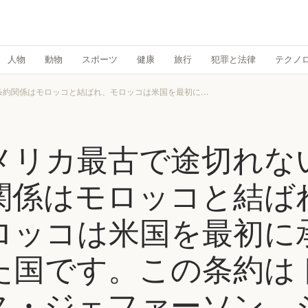
人物
動物
スポーツ
健康
旅行
犯罪と法律
テクノ
約関係はモロッコと結ばれ、モロッコは米国を最初に...
メリカ最古で途切れな
関係はモロッコと結ば
ロッコは米国を最初に
た国です。この条約は
ス・ジェファーソン、