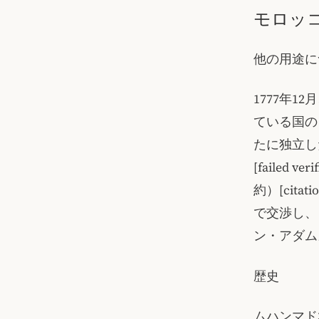
モロッ
他の用途に
1777年
ている国の
たに独立し
[failed
約）[cit
で交渉し、
ン・アダム
歴史
ムハンマド