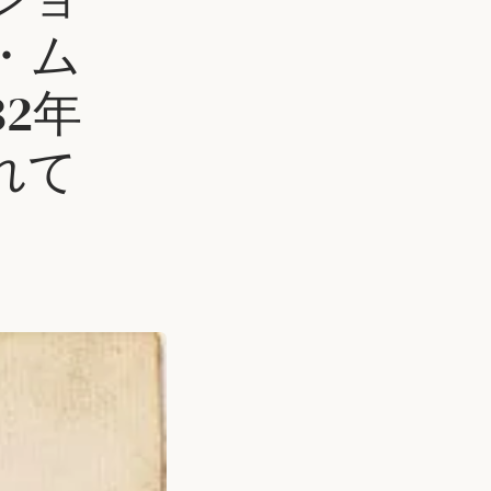
・ム
2年
れて