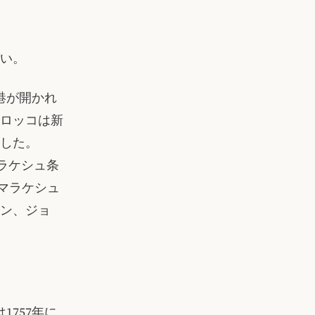
い。
港が開かれ
ロッコは新
した。
名マラケシュ条
イがマラケシュ
ン、ジョ
757年に