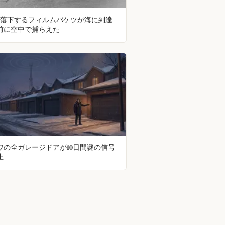
Aは落下するフィルムバケツが海に到達
前に空中で捕らえた
ワの全ガレージドアが10日間謎の信号
止