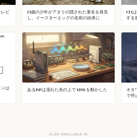
テレビ
15歳の少年がアタリの隠された署名を発見
CI
し、イースターエッグの名前の由来に
する
コンは
あるISPは濡れた糸の上でADSLを動かした
オタ
で停
ALSO AVAILABLE IN