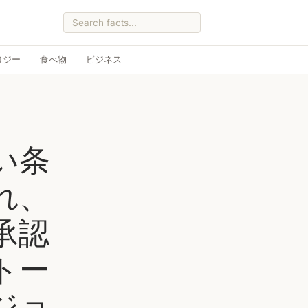
ロジー
食べ物
ビジネス
い条
れ、
承認
トー
ジョ