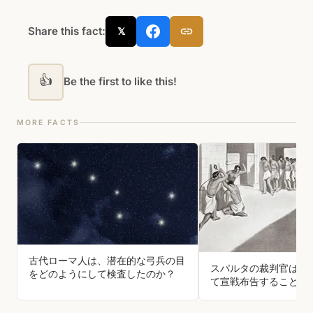
Share this fact:
𝕏
👍
Be the first to like this!
MORE FACTS
古代ローマ人は、潜在的な弓兵の目
スパルタの裁判官は毎
をどのようにして検査したのか？
て宣戦布告することに
これにより、奴隷を傷
たりする口実を得た。