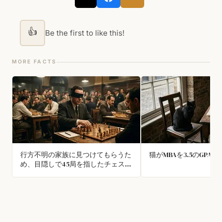
👍
Be the first to like this!
MORE FACTS
行方不明の家族に見つけてもらうた
猫がMBAを3.5のGPA
め、目隠しで45局を指したチェスの
達人