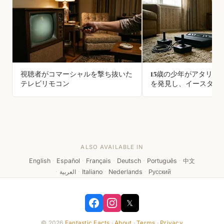
視聴者がコマーシャルを撃ち抜いた
15歳の少年がアタリの
テレビリモコン
を発見し、イースター
の由来に
ALSO AVAILABLE IN
English
·
Español
·
Français
·
Deutsch
·
Português
·
中文
·
العربية
·
Italiano
·
Nederlands
·
Русский
𝕏
© 2026
Fantastic Facts
·
About
·
Terms
·
Privacy