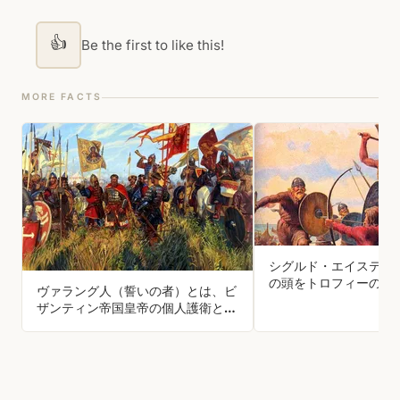
👍
Be the first to like this!
MORE FACTS
シグルド・エイステイ
の頭をトロフィーのよ
ヴァラング人（誓いの者）とは、ビ
吊るしていたが、吊る
ザンティン帝国皇帝の個人護衛とし
の出っ歯が彼の足を傷
て仕えたヴァイキングです
を引き起こし、それが
た。