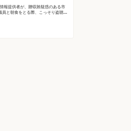
Iの情報提供者が、贈収賄疑惑のある市
職員と朝食をとる際、こっそり盗聴器
着していた。偶然、同容疑者と世界貿
ンターマリオットで会い、告白を引き
、9月11日のテロを途切れなく録音し