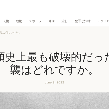
人物
動物
スポーツ
健康
旅行
犯罪と法律
テクノ
襲はどれですか。
類史上最も破壊的だっ
襲はどれですか。
June 9, 2022