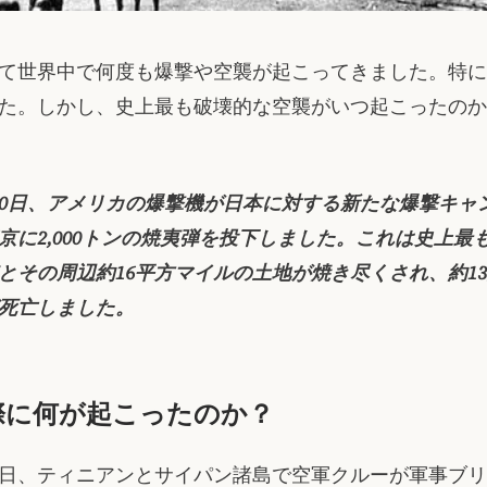
て世界中で何度も爆撃や空襲が起こってきました。特に
た。しかし、史上最も破壊的な空襲がいつ起こったのか
3月10日、アメリカの爆撃機が日本に対する新たな爆撃キャ
京に2,000トンの焼夷弾を投下しました。これは史上最
とその周辺約16平方マイルの土地が焼き尽くされ、約1
死亡しました。
際に何が起こったのか？
3月9日、ティニアンとサイパン諸島で空軍クルーが軍事ブ