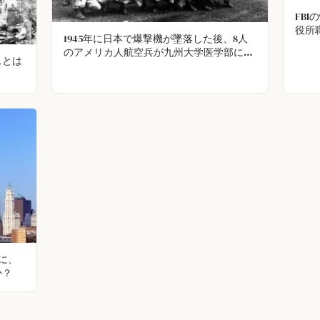
FB
役所
1945年に日本で爆撃機が墜落した後、8人
を装
のアメリカ人航空兵が九州大学医学部に連
易セ
スとは
れて行かれ、生きたまま解剖された。
出し
た。
壊に、
か？