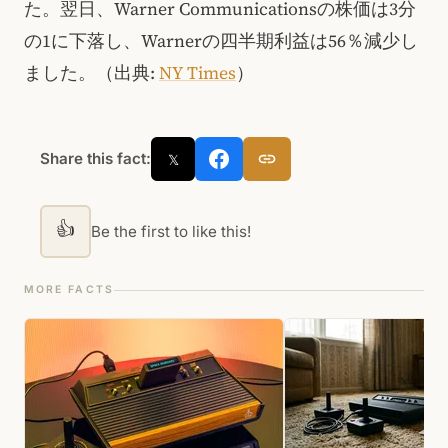
た。翌日、Warner Communicationsの株価は3分
の1に下落し、Warnerの四半期利益は56％減少し
ました。（出典:
NY Times
）
Share this fact:
𝕏
👍
Be the first to like this!
MORE FACTS