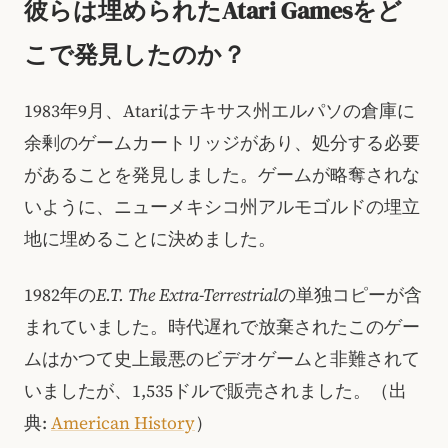
彼らは埋められたAtari Gamesをど
こで発見したのか？
1983年9月、Atariはテキサス州エルパソの倉庫に
余剰のゲームカートリッジがあり、処分する必要
があることを発見しました。ゲームが略奪されな
いように、ニューメキシコ州アルモゴルドの埋立
地に埋めることに決めました。
1982年の
E.T. The Extra-Terrestrial
の単独コピーが含
まれていました。時代遅れで放棄されたこのゲー
ムはかつて史上最悪のビデオゲームと非難されて
いましたが、1,535ドルで販売されました。（出
典:
American History
）