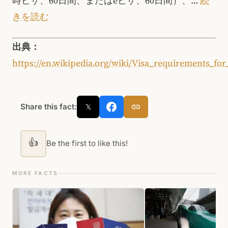
時ビザ、60日間、またはeビザ、60日間）、…
続
きを読む
出典：
https://en.wikipedia.org/wiki/Visa_requirements_for
Share this fact:
𝕏
👍
Be the first to like this!
MORE FACTS