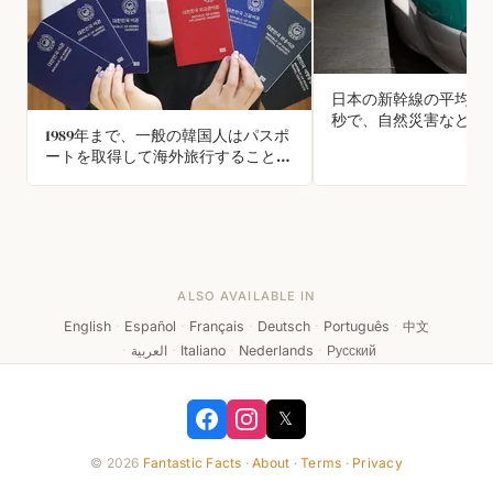
日本の新幹線の平均遅延
秒で、自然災害などの
1989年まで、一般の韓国人はパスポ
もかかわらずです。列
ートを取得して海外旅行することが
遅れた場合、乗客には
できなかった。1992年まで、海外旅
を上司に見せられる証
行を希望する韓国人は反共教育を受
れます。
けることを義務付けられていた。
ALSO AVAILABLE IN
English
·
Español
·
Français
·
Deutsch
·
Português
·
中文
·
العربية
·
Italiano
·
Nederlands
·
Русский
𝕏
© 2026
Fantastic Facts
·
About
·
Terms
·
Privacy