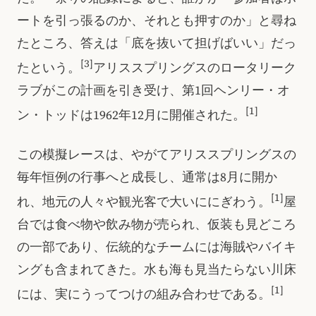
ートを引っ張るのか、それとも押すのか」と尋ね
たところ、答えは「底を抜いて担げばいい」だっ
[3]
たという。
アリススプリングスのロータリーク
ラブがこの計画を引き受け、第1回ヘンリー・オ
[1]
ン・トッドは1962年12月に開催された。
この模擬レースは、やがてアリススプリングスの
毎年恒例の行事へと成長し、通常は8月に開か
[1]
れ、地元の人々や観光客で大いににぎわう。
屋
台では食べ物や飲み物が売られ、仮装も見どころ
の一部であり、伝統的なチームには海賊やバイキ
ングも含まれてきた。水も海も見当たらない川床
[1]
には、実にうってつけの組み合わせである。