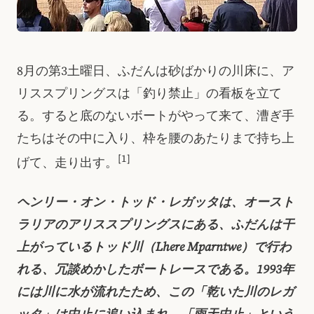
8月の第3土曜日、ふだんは砂ばかりの川床に、ア
リススプリングスは「釣り禁止」の看板を立て
る。すると底のないボートがやって来て、漕ぎ手
たちはその中に入り、枠を腰のあたりまで持ち上
[1]
げて、走り出す。
ヘンリー・オン・トッド・レガッタは、オースト
ラリアのアリススプリングスにある、ふだんは干
上がっているトッド川（Lhere Mparntwe）で行わ
れる、冗談めかしたボートレースである。1993年
には川に水が流れたため、この「乾いた川のレガ