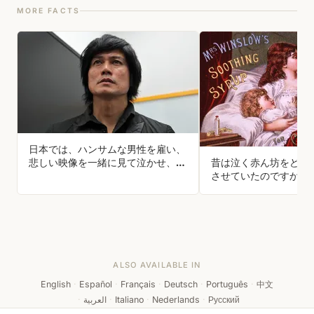
MORE FACTS
日本では、ハンサムな男性を雇い、
悲しい映像を一緒に見て泣かせ、涙
昔は泣く赤ん坊をどう
を拭いてもらえる
させていたのですか？
ALSO AVAILABLE IN
English
·
Español
·
Français
·
Deutsch
·
Português
·
中文
·
العربية
·
Italiano
·
Nederlands
·
Русский