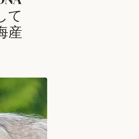
して
海産