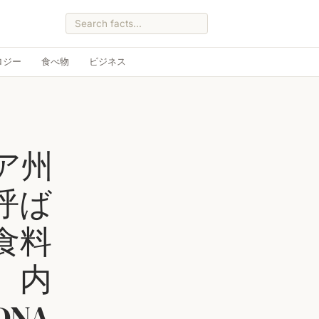
ロジー
食べ物
ビジネス
ア州
呼ば
食料
、内
NA