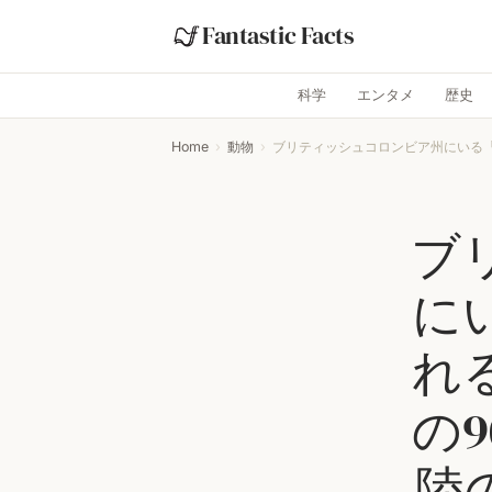
Fantastic Facts
科学
エンタメ
歴史
Home
›
動物
›
ブリティッシュコロンビア州にいる「
ブ
に
れ
の
陸