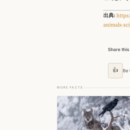
出典:
https
animals-sc
Share this
👍
Be t
MORE FACTS