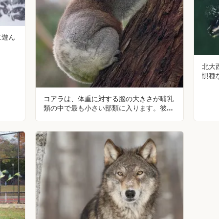
に遊ん
北大
惧種
コアラは、体重に対する脳の大きさが哺乳
類の中で最も小さい部類に入ります。彼ら
はとても愚かで、枝ではなく平らな表面に
置かれた葉を食べ物として認識できず、食
べません。