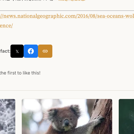
://news.nationalgeographic.com/2016/08/sea-oceans-wol
ience/
 fact:
𝕏
he first to like this!