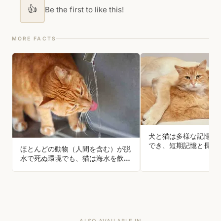
👍
Be the first to like this!
MORE FACTS
犬と猫は多様な記憶を
でき、短期記憶と長期
ほとんどの動物（人間を含む）が脱
持ち、優れた長期記憶
水で死ぬ環境でも、猫は海水を飲ん
ます。
でも脱水にならない
ALSO AVAILABLE IN