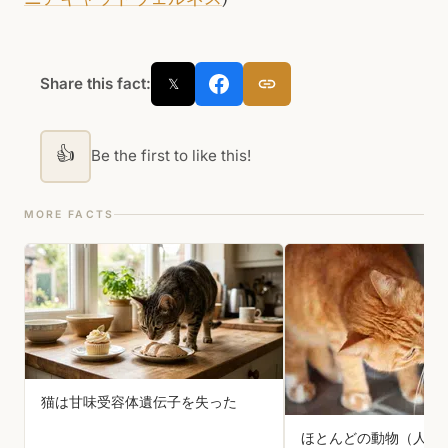
Share this fact:
𝕏
👍
Be the first to like this!
MORE FACTS
猫は甘味受容体遺伝子を失った
ほとんどの動物（人間