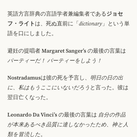
英語方言辞典の言語学者兼編集者である
ジョセ
フ・ライト
は、死ぬ直前に「
dictionary
」という単
語を口にしました。
避妊の提唱者
Margaret Sanger’s
の最後の言葉は
パーティーだ！ パーティーをしよう！
Nostradamus
は彼の死を予言し、
明日の日の出
に、私はもうここにいないだろう
と言った。彼は
翌日亡くなった。
Leonardo Da Vinci’s
の最後の言葉は
自分の作品
が本来あるべき品質に達しなかったため、神と人
類を冒涜した
。