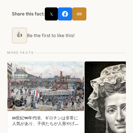
Share this fact:
𝕏
👍
Be the first to like this!
MORE FACTS
18世紀90年代頃、ギロチンは非常に
人気があり、子供たちが人形やげっ
歯類の頭を切るために、玩具のレプ