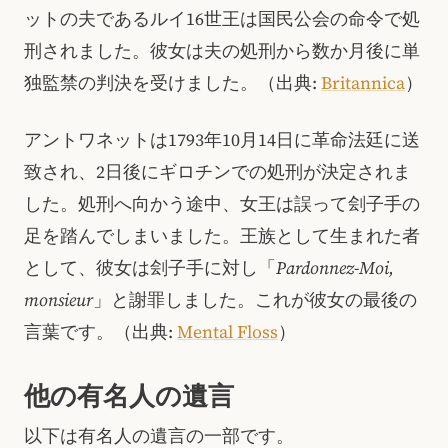
ットの夫であるルイ16世王は国民公会の命令で処
刑されました。彼女は夫の処刑から数か月後に単
独監禁の判決を受けました。（出典:
Britannica
）
アントワネットは1793年10月14日に革命法廷に送
致され、2日後にギロチンでの処刑が決定されま
した。処刑へ向かう途中、女王は誤って刽子手の
足を踏んでしまいました。王族として生まれた者
として、彼女は刽子手に対し「
Pardonnez-Moi,
monsieur
」と謝罪しました。これが彼女の最後の
言葉です。（出典:
Mental Floss
）
他の有名人の遺言
以下は有名人の遺言の一部です。