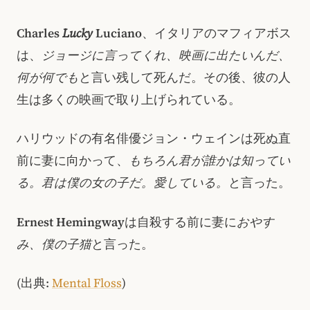
Charles
Lucky
Luciano
、イタリアのマフィアボス
は、
ジョージに言ってくれ、映画に出たいんだ、
何が何でも
と言い残して死んだ。その後、彼の人
生は多くの映画で取り上げられている。
ハリウッドの有名俳優ジョン・ウェインは死ぬ直
前に妻に向かって、
もちろん君が誰かは知ってい
る。君は僕の女の子だ。愛している。
と言った。
Ernest Hemingway
は自殺する前に妻に
おやす
み、僕の子猫
と言った。
(出典:
Mental Floss
)