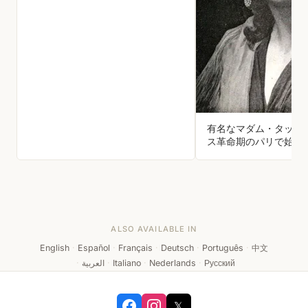
リカが作られていた。
有名なマダム・タッソ
ス革命期のパリで始ま
ー・タッソーは、ギロ
とされた著名人たちの
ク」を作っていた。そ
コレクションを携えて3
スを巡業し、やがてロ
形館を構えた。
ALSO AVAILABLE IN
English
·
Español
·
Français
·
Deutsch
·
Português
·
中文
·
العربية
·
Italiano
·
Nederlands
·
Русский
𝕏