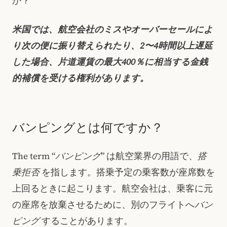
か？
米国では、航空会社のミスやオーバーセールによ
り次の便に振り替えられたり、2〜4時間以上遅延
した場合、片道運賃の最大400％に相当する金銭
的補償を受ける権利があります。
バンピングとは何ですか？
The term “
バンピング
” は航空業界の用語で、
搭
乗拒否
を指します。搭乗予定の乗客数が座席数を
上回るときに起こります。航空会社は、乗客に元
の座席を放棄させるために、別のフライトへ
バン
ピング
することがあります。