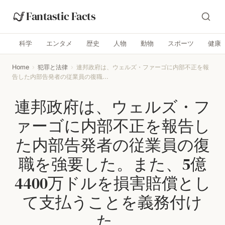
Fantastic Facts
科学
エンタメ
歴史
人物
動物
スポーツ
健康
Home
›
犯罪と法律
›
連邦政府は、ウェルズ・ファーゴに内部不正を報
告した内部告発者の従業員の復職...
連邦政府は、ウェルズ・フ
ァーゴに内部不正を報告し
た内部告発者の従業員の復
職を強要した。また、5億
4400万ドルを損害賠償とし
て支払うことを義務付け
た。