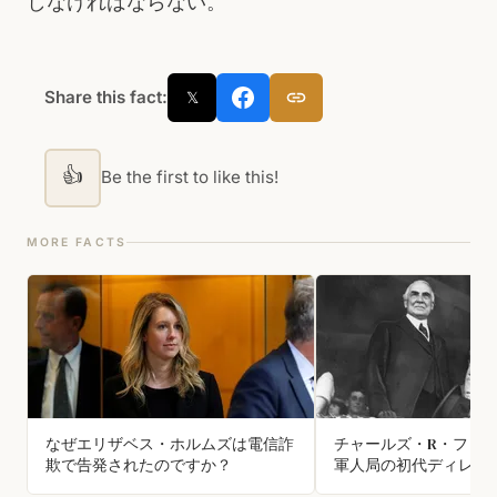
しなければならない。
Share this fact:
𝕏
👍
Be the first to like this!
MORE FACTS
なぜエリザベス・ホルムズは電信詐
チャールズ・R・フォ
欺で告発されたのですか？
軍人局の初代ディレク
で、ハーディング政権下