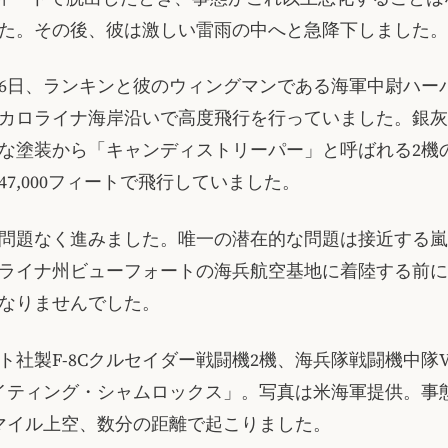
た。その後、彼は激しい雷雨の中へと急降下しました。
7月26日、ランキンと彼のウィングマンである海軍中尉ハー
カロライナ海岸沿いで高度飛行を行っていました。銀灰
な塗装から「キャンディストリーパー」と呼ばれる2機の
47,000フィートで飛行していました。
問題なく進みました。唯一の潜在的な問題は接近する嵐
ライナ州ビューフォートの海兵航空基地に着陸する前に
なりませんでした。
ト社製F-8Cクルセイダー戦闘機2機、海兵隊戦闘機中隊V
ァイティング・シャムロックス」。写真は米海軍提供。事
マイル上空、数分の距離で起こりました。