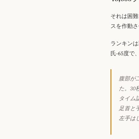
それは困難
スを作動さ
ランキンは
氏-65度
腹部が
た。3
タイム
足首と
左手は