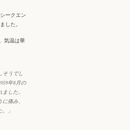
シークエン
ました。
た。気温は華
しそうでし
59年8月の
れました。
うに痛み、
た。」