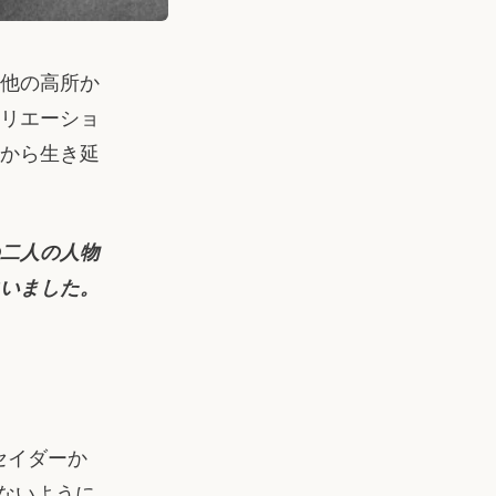
他の高所か
リエーショ
下から生き延
二人の人物
負いました。
セイダーか
はないように