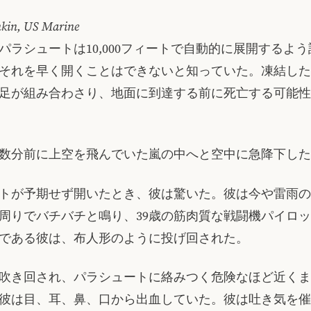
kin, US Marine
パラシュートは10,000フィートで自動的に展開するよ
それを早く開くことはできないと知っていた。凍結した
足が組み合わさり、地面に到達する前に死亡する可能性
数分前に上空を飛んでいた嵐の中へと空中に急降下した
トが予期せず開いたとき、彼は驚いた。彼は今や雷雨の
周りでバチバチと鳴り、39歳の筋肉質な戦闘機パイロ
である彼は、布人形のように投げ回された。
吹き回され、パラシュートに絡みつく危険なほど近くま
彼は目、耳、鼻、口から出血していた。彼は吐き気を催