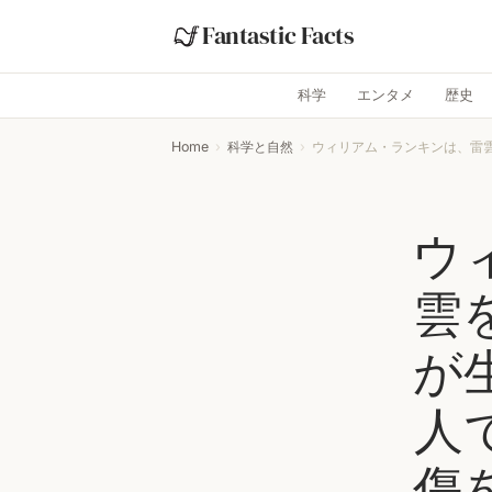
Fantastic Facts
科学
エンタメ
歴史
Home
›
科学と自然
›
ウィリアム・ランキンは、雷雲
ウ
雲
が
人
傷