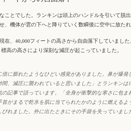
なことでした。ランキンは頭上のハンドルを引いて脱出
せ、機体が雲の下へと降りていく数瞬後に空中に放たれ
現在、40,000フィートの高さから自由落下していまし
で、標高の高さにより深刻な減圧が起こっていました。
二倍に膨れたようなひどい感覚がありました。鼻が爆発
0秒間、減圧に襲われていると思いました」とランキンは19
誌の記事で語っています。「全身が衝撃的な寒さに包ま
手首がまるで乾氷を肌に当てられたかのように燃えるよ
しびれました。外に出たときにその手袋を失っていまし