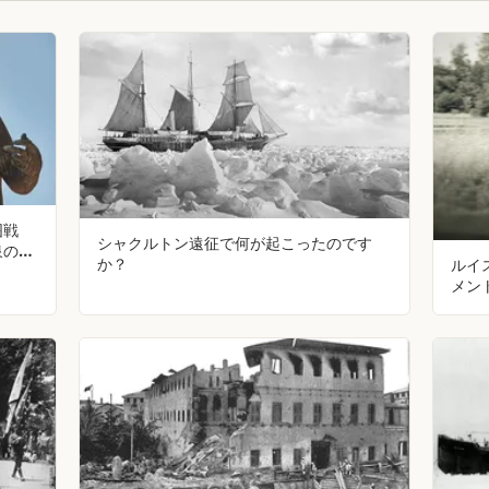
囲戦
シャクルトン遠征で何が起こったのです
泉の下
か？
ルイ
メン
停車
を妨
スと