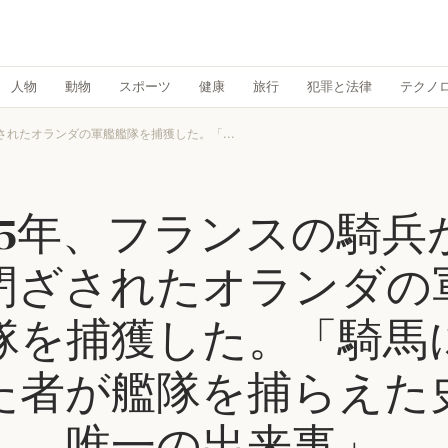
人物
動物
スポーツ
健康
旅行
犯罪と法律
テクノ
されたオランダの軍艦艦隊を捕獲した。「...
795年、フランスの騎兵
閉ざされたオランダの
隊を捕獲した。「騎馬
た者が艦隊を捕らえた
唯一の出来事」