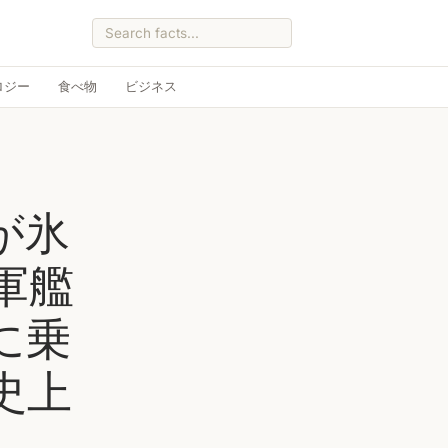
ロジー
食べ物
ビジネス
が氷
軍艦
に乗
史上