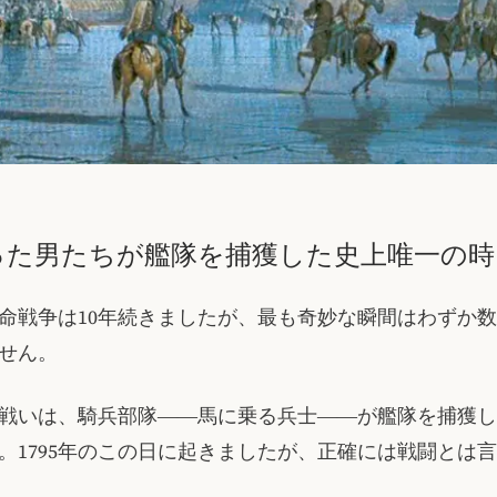
った男たちが艦隊を捕獲した史上唯一の時
命戦争は10年続きましたが、最も奇妙な瞬間はわずか
せん。
戦いは、騎兵部隊――馬に乗る兵士――が艦隊を捕獲し
。1795年のこの日に起きましたが、正確には戦闘とは