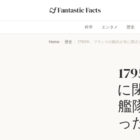
Fantastic Facts
科学
エンタメ
歴史
Home
›
歴史
›
1795年、フランスの騎兵が氷に閉ざ
1
に
艦
っ