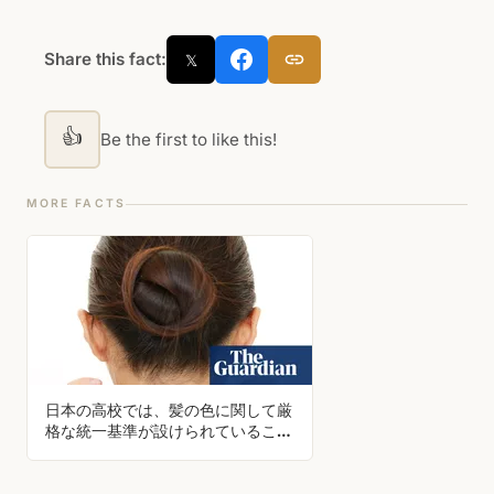
Share this fact:
𝕏
👍
Be the first to like this!
MORE FACTS
日本の高校では、髪の色に関して厳
格な統一基準が設けられていること
が多い。東京の学校の半数は、自然
な黒髪でない生徒に対し、証拠とし