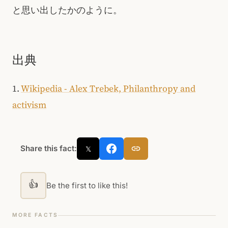
と思い出したかのように。
出典
1.
Wikipedia - Alex Trebek, Philanthropy and
activism
Share this fact:
𝕏
👍
Be the first to like this!
MORE FACTS