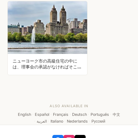
ニューヨーク市の高級住宅の中に
は、理事会の承認がなければそこに
アパートを買えない建物がある。マ
ライア・キャリーはかつて、腹部が
見える服装で面接に現れ、ビギーが
建物を訪れるかと聞かれて "he be
dead" と答えたことで断られたこと
がある。
ALSO AVAILABLE IN
English
·
Español
·
Français
·
Deutsch
·
Português
·
中文
·
العربية
·
Italiano
·
Nederlands
·
Русский