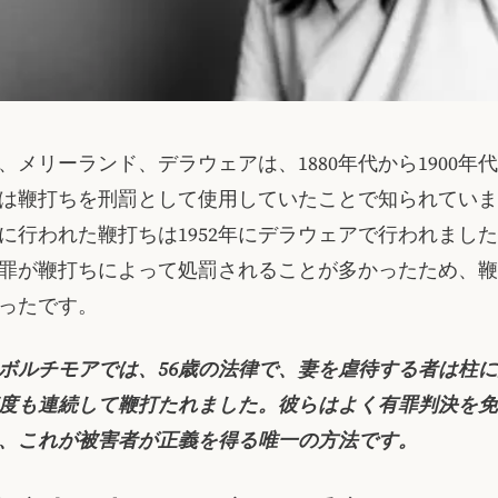
、メリーランド、デラウェアは、1880年代から1900年
は鞭打ちを刑罰として使用していたことで知られていま
に行われた鞭打ちは1952年にデラウェアで行われました
罪が鞭打ちによって処罰されることが多かったため、鞭
ったです。
代のボルチモアでは、56歳の法律で、妻を虐待する者は柱
度も連続して鞭打たれました。彼らはよく有罪判決を免
、これが被害者が正義を得る唯一の方法です。