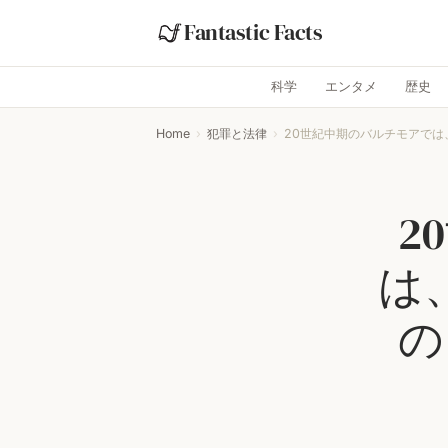
Fantastic Facts
科学
エンタメ
歴史
Home
›
犯罪と法律
›
20世紀中期のバルチモアで
2
は
の