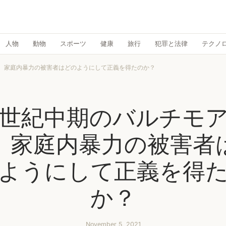
人物
動物
スポーツ
健康
旅行
犯罪と法律
テクノ
は、家庭内暴力の被害者はどのようにして正義を得たのか？
0世紀中期のバルチモ
、家庭内暴力の被害者
ようにして正義を得
か？
November 5, 2021