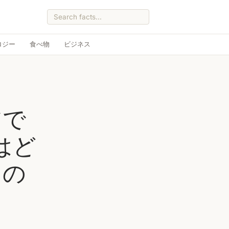
ロジー
食べ物
ビジネス
アで
はど
たの