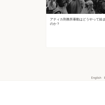
アティカ刑務所暴動はどうやって始
のか？
English
·