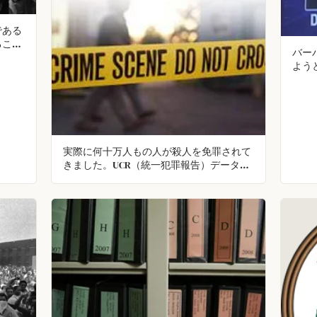
である
ること
バー
魔女で
よう
実際に何十万人もの人が殺人を免罪されて
きました。UCR（統一犯罪報告）データに
よると、米国では現在25万人の未解決殺人
事件があり、毎年約6千件増加していま
す。殺人事件の解決率が約62％であること
から、38％のケースで犯人は罰を受けずに
逃げ切っていることになります。