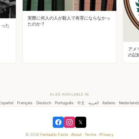
実際に何人の人が殺人で有罪にならなかっ
たのか？
まった
アメ
の記
かか
ALSO AVAILABLE IN
Español
·
Français
·
Deutsch
·
Português
·
中文
·
العربية
·
Italiano
·
Nederland
𝕏
© 2026
Fantastic Facts
·
About
·
Terms
·
Privacy