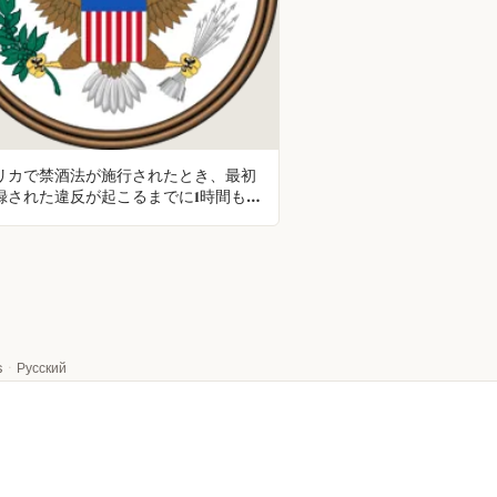
リカで禁酒法が施行されたとき、最初
録された違反が起こるまでに1時間も
らなかった。
s
·
Русский