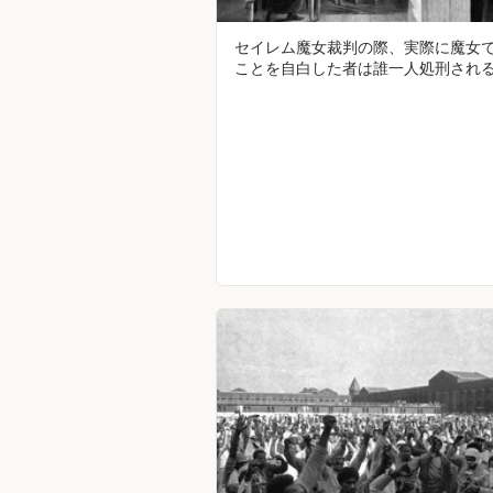
セイレム魔女裁判の際、実際に魔女
ことを自白した者は誰一人処刑され
はなかった。処刑された20人全員が
あることを否認していた。