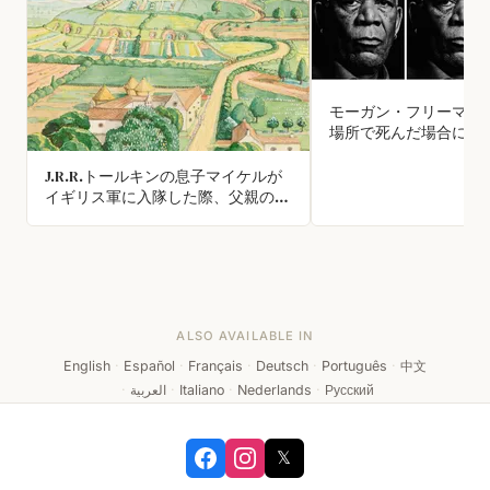
モーガン・フリーマン
場所で死んだ場合に棺
の価値しかないイヤリ
けている。
J.R.R.トールキンの息子マイケルが
イギリス軍に入隊した際、父親の職
業を「魔法使い」と記入した
ALSO AVAILABLE IN
English
·
Español
·
Français
·
Deutsch
·
Português
·
中文
·
العربية
·
Italiano
·
Nederlands
·
Русский
𝕏