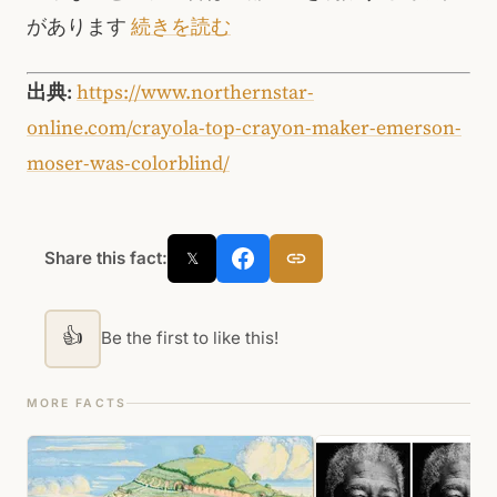
があります
続きを読む
出典:
https://www.northernstar-
online.com/crayola-top-crayon-maker-emerson-
moser-was-colorblind/
Share this fact:
𝕏
👍
Be the first to like this!
MORE FACTS