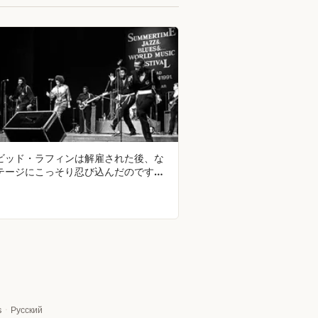
ビッド・ラフィンは解雇された後、な
テージにこっそり忍び込んだのです
s
·
Русский