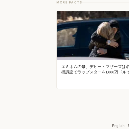
MORE FACTS
エミネムの母、デビー・マザーズは
損訴訟でラップスターを1,000万ドル
ようとした。彼女はまた、エミネム
するために、二人の無名ラッパーと
ィストラックのセットをリリースし
訟に負けた。
English
·