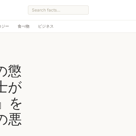
ロジー
食べ物
ビジネス
の懲
士が
'』を
の悪
。