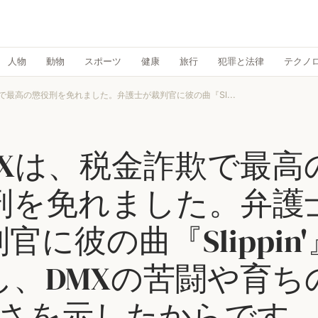
人物
動物
スポーツ
健康
旅行
犯罪と法律
テクノ
で最高の懲役刑を免れました。弁護士が裁判官に彼の曲『Sl...
MXは、税金詐欺で最高
刑を免れました。弁護
官に彼の曲『Slippin
し、DMXの苦闘や育ち
さを示したからです