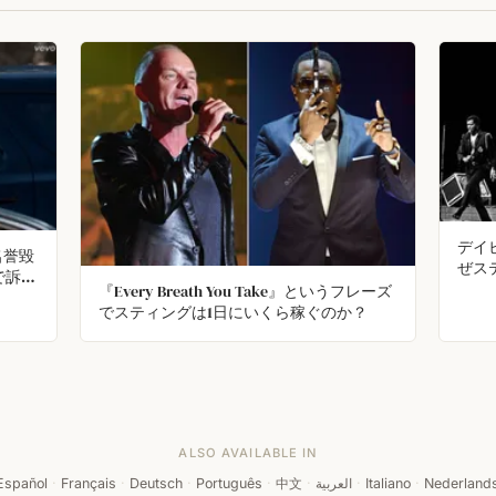
デイ
名誉毀
ぜス
で訴え
か？
『Every Breath You Take』というフレーズ
に復讐
でスティングは1日にいくら稼ぐのか？
共にデ
た。訴
ALSO AVAILABLE IN
Español
·
Français
·
Deutsch
·
Português
·
中文
·
العربية
·
Italiano
·
Nederland