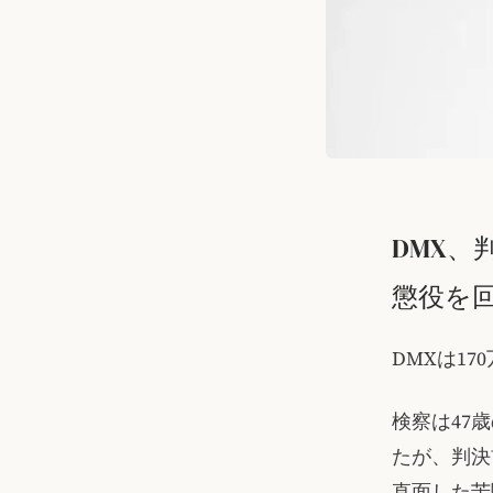
DMX、
懲役を
DMXは1
検察は47
たが、判決前
直面した苦