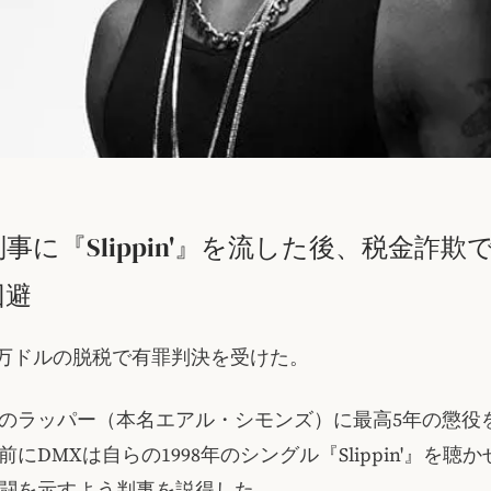
判事に『Slippin'』を流した後、税金詐欺
回避
70万ドルの脱税で有罪判決を受けた。
歳のラッパー（本名エアル・シモンズ）に最高5年の懲役
にDMXは自らの1998年のシングル『Slippin'』を聴
闘を示すよう判事を説得した。