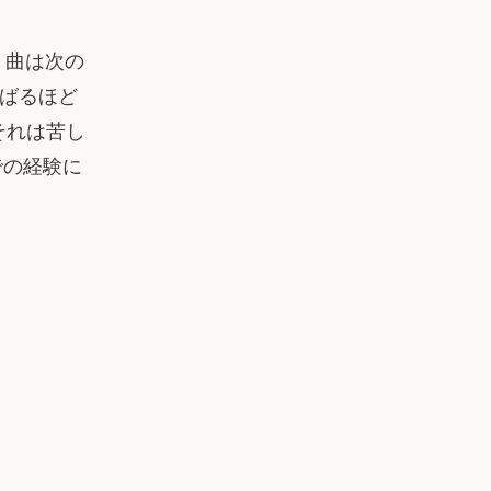
、曲は次の
たばるほど
それは苦し
での経験に