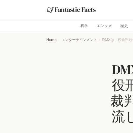
Fantastic Facts
科学
エンタメ
歴史
Home
›
エンターテインメント
›
DMXは、税金詐欺
D
役
裁判
流