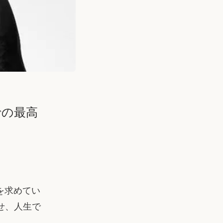
での最高
を求めてい
かせ、人生で