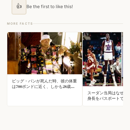
👍
Be the first to like this!
MORE FACTS
ビッグ・パンが死んだ時、彼の体重
は700ポンドに近く、しかも28歳だ
った
スーダン当局はなぜマ
身長をパスポートで間