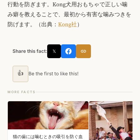
行動を防ぎます。Kong犬用おもちゃで正しい噛
み癖を教えることで、最初から有害な噛みつきを
防げます。（出典：
Kong社
）
Share this fact:
𝕏
👍
Be the first to like this!
MORE FACTS
猫の歯には噛むときの吸引を防ぐ血