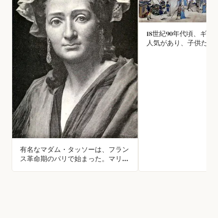
18世紀90年代頃、ギ
人気があり、子供たち
歯類の頭を切るために
リカが作られていた。
有名なマダム・タッソーは、フラン
ス革命期のパリで始まった。マリ
ー・タッソーは、ギロチンで首を落
とされた著名人たちの「デスマス
ク」を作っていた。その後、彼女は
コレクションを携えて30年間イギリ
スを巡業し、やがてロンドンに蝋人
形館を構えた。