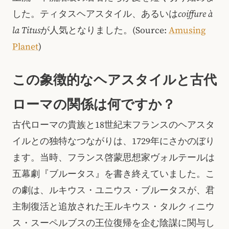
した。ティタスヘアスタイル、あるいは
coiffure à
la Titus
が人気となりました。(Source:
Amusing
Planet
)
この象徴的なヘアスタイルと古代
ローマの関係は何ですか？
古代ローマの貴族と18世紀末フランスのヘアスタ
イルとの独特なつながりは、1729年にさかのぼり
ます。当時、フランス啓蒙思想家ヴォルテールは
五幕劇『ブルータス』を書き終えていました。こ
の劇は、ルキウス・ユニウス・ブルータスが、君
主制復活と追放された王ルキウス・タルクィニウ
ス・スーペルブスの王位復帰を企む陰謀に関与し