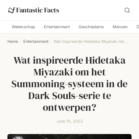
Fantastic Facts
Wetenschap
Entertainment
Geschiedenis
Mensen
D
Home
›
Entertainment
›
Wat inspireerde Hidetaka Miyazaki om...
Wat inspireerde Hidetaka
Miyazaki om het
Summoning-systeem in de
Dark Souls-serie te
ontwerpen?
June 10, 2022