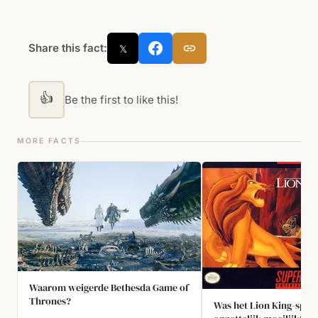
Share this fact:
𝕏
👍
Be the first to like this!
MORE FACTS
Waarom weigerde Bethesda Game of
Thrones?
Was het Lion King-spel