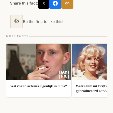
Share this fact:
𝕏
👍
Be the first to like this!
MORE FACTS
Wat roken acteurs eigenlijk in films?
Welke film uit 1959 wer
geproduceerd zonder g
van de Hays Code?