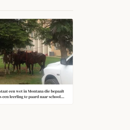
staat een wet in Montana die bepaalt
ls een leerling te paard naar school
 de directeur het paard moet voeren,
 geven en verzorgen. Zes laatstejaars
an deze wet wisten, reden op hun
te schooldag te paard naar school. Hun
teur deed zijn plicht en zorgde voor
aarden.