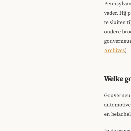
Pennsylvani
vader. Hij 
te sluiten 
oudere broe
gouverneur 
Archives
)
Welke g
Gouverneur
automotive
en belachel
In de vroeg