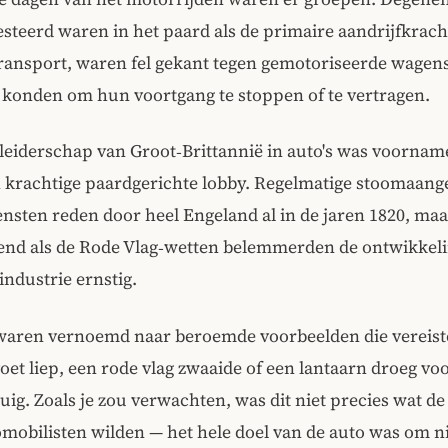
esteerd waren in het paard als de primaire aandrijfkrach
transport, waren fel gekant tegen gemotoriseerde wagen
e konden om hun voortgang te stoppen of te vertragen.
leiderschap van Groot‑Brittannië in auto's was voorname
 krachtige paardgerichte lobby. Regelmatige stoomaan
sten reden door heel Engeland al in de jaren 1820, maa
end als de Rode Vlag‑wetten belemmerden de ontwikkeli
ndustrie ernstig.
waren vernoemd naar beroemde voorbeelden die vereist
oet liep, een rode vlag zwaaide of een lantaarn droeg voo
ig. Zoals je zou verwachten, was dit niet precies wat d
mobilisten wilden — het hele doel van de auto was om nie