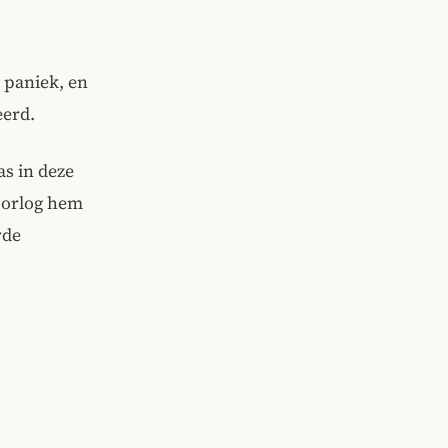
 paniek, en
eerd.
s in deze
roorlog hem
rde