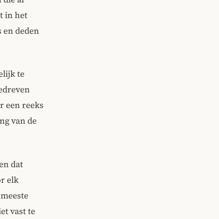
t in het
s en deden
lijk te
gedreven
r een reeks
ng van de
en dat
r elk
e meeste
t vast te