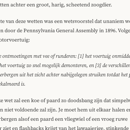
tten achter een groot, harig, scheetend zoogdier.
te van deze wetten was een wetsvoorstel dat unaniem w
 door de Pennsylvania General Assembly in 1896. Volge
otorvoertuig:
ge ontmoetingen met vee of runderen: [1] het voertuig onmidde
 het voertuig zo snel mogelijk demonteren, en [3] de verschille
erbergen uit het zicht achter nabijgelegen struiken totdat het 
kalmeerd is.
e wet zal een koe of paard zo doodsbang zijn dat simpel
n niet voldoende zal zijn. Je moet hem uit elkaar halen e
bergen alsof een paard een vliegwiel of een vroeg ruwe
 ziet en flashbacks krijgt van het lawaaierige, stinkende