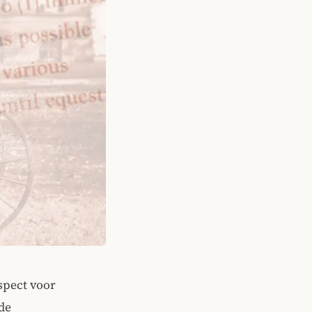
spect voor
de