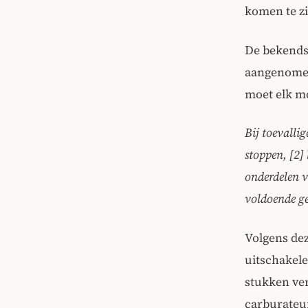
komen te zi
De bekends
aangenomen
moet elk m
Bij toevalli
stoppen, [2]
onderdelen v
voldoende ge
Volgens dez
uitschakele
stukken ver
carburateur