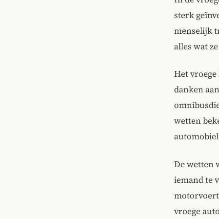
sterk geïnv
menselijk 
alles wat z
Het vroege 
danken aan
omnibusdien
wetten bek
automobieli
De wetten 
iemand te v
motorvoertu
vroege auto