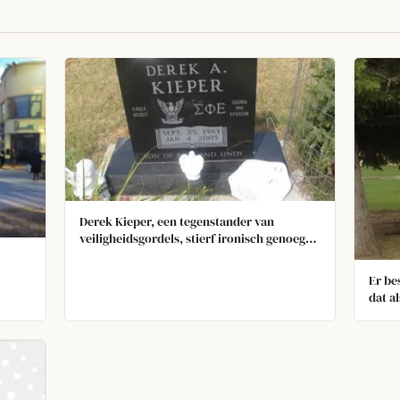
Derek Kieper, een tegenstander van
veiligheidsgordels, stierf ironisch genoeg
nadat hij uit zijn voertuig werd gegooid
terwijl hij zonder veiligheidsgordel reed.
Er be
dat a
komt,
water
die v
laats
direc
hun p