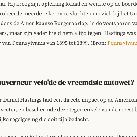
a. Hij kreeg zijn opleiding lokaal en werkte op de boerde
probeerde meerdere keren te vluchten om zich bij het Un
tijdens de Amerikaanse Burgeroorlog, in de voetsporen va
rs, maar zijn vader hield hem altijd tegen. Hastings was
van Pennsylvania van 1895 tot 1899. (Bron:
Pennsylvani
ouverneur veto'de de vreemdste autowet?
 Daniel Hastings had een directe impact op de Amerika
 sector, en beschermde deze tegen enkele van de meest
ijke regelgeving die ooit zijn bedacht.
e dagen van het motorrijden waren er groepen. Degenen 