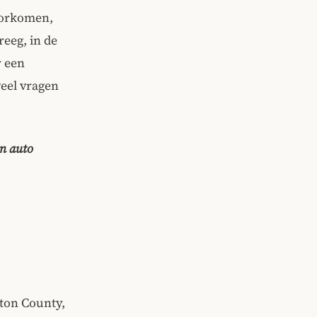
oorkomen,
reeg, in de
r een
eel vragen
un auto
nton County,