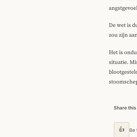
angstgevoel
De wet is d
zou zijn a
Het is ondu
situatie. M
blootgestel
stoomschep
Share this
👍
Be t