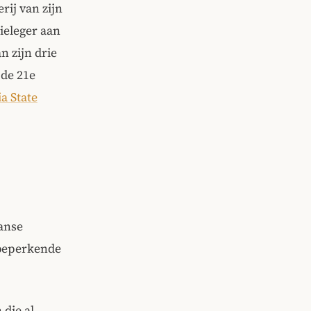
rij van zijn
ieleger aan
n zijn drie
 de 21e
a State
anse
 beperkende
die al