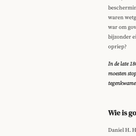
beschermin
waren wetge
war om gove
bijzonder 
opriep?
In de late 1
moesten stop
tegenkwamen
Wie is g
Daniel H. H