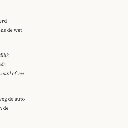
erd
ns de wet
llijk
nde
paard of vee
weg de auto
n de