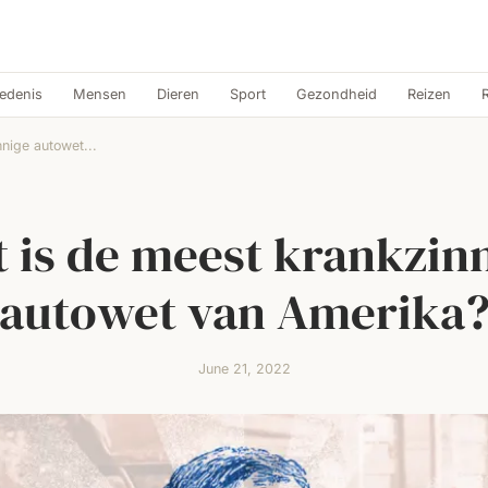
edenis
Mensen
Dieren
Sport
Gezondheid
Reizen
nige autowet...
 is de meest krankzin
autowet van Amerika
June 21, 2022