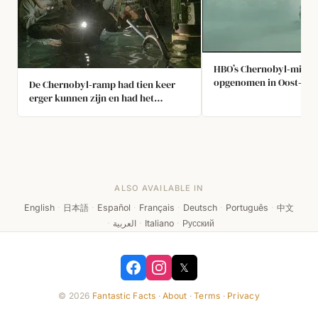
HBO’s Chernobyl‑minis
opgenomen in Oost‑Lit
De Chernobyl‑ramp had tien keer
Ignalina‑kerncentrale d
erger kunnen zijn en had het
identiek aan de Cherno
grootste deel van Europa kunnen
in Pripyat.
treffen als drie vrijwillige duikers
het zwembad niet hadden
leeggepompt om de tweede explosie
te voorkomen.
ALSO AVAILABLE IN
English
·
日本語
·
Español
·
Français
·
Deutsch
·
Português
·
中文
·
العربية
·
Italiano
·
Русский
𝕏
© 2026
Fantastic Facts
·
About
·
Terms
·
Privacy